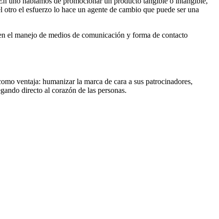
; En uno hablamos de promocionar un producto tangible o intangible,
el otro el esfuerzo lo hace un agente de cambio que puede ser una
do en el manejo de medios de comunicación y forma de contacto
á como ventaja: humanizar la marca de cara a sus patrocinadores,
egando directo al corazón de las personas.