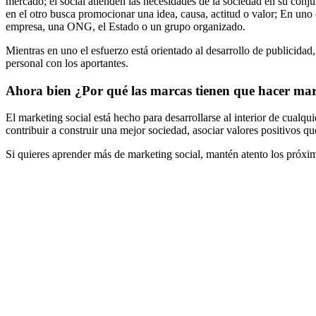
mercado; el social atienden las necesidades de la sociedad en su conj
en el otro busca promocionar una idea, causa, actitud o valor; En uno
empresa, una ONG, el Estado o un grupo organizado.
Mientras en uno el esfuerzo está orientado al desarrollo de publicida
personal con los aportantes.
Ahora bien ¿Por qué las marcas tienen que hacer mar
El marketing social está hecho para desarrollarse al interior de cualq
contribuir a construir una mejor sociedad, asociar valores positivos q
Si quieres aprender más de marketing social, mantén atento los próx