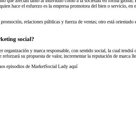
unto que afectan tanto al individuo como a la sociedad en forma global
 quien hace el esfuerzo es la empresa promotora del bien o servicio, en 
d, promoción, relaciones públicas y fuerza de ventas; otro está orienta
keting social?
uier organización y marca responsable, con sentido social, la cual tendr
ue reforzará su propuesta de valor, incrementar la reputación de marca ll
imos episodios de MarketSocial Lady
aquí